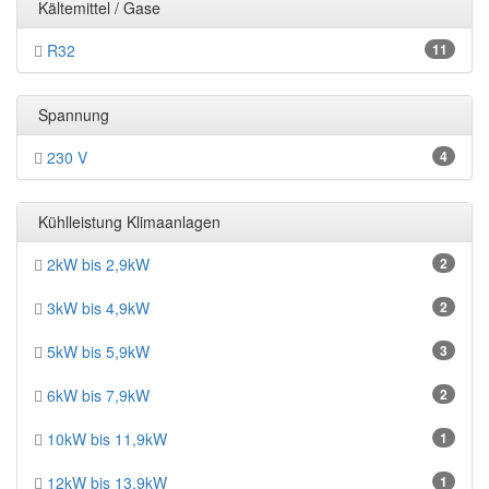
Kältemittel / Gase
R32
11
Spannung
230 V
4
Kühlleistung Klimaanlagen
2kW bis 2,9kW
2
3kW bis 4,9kW
2
5kW bis 5,9kW
3
6kW bis 7,9kW
2
10kW bis 11,9kW
1
12kW bis 13,9kW
1