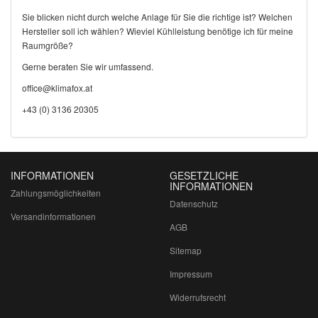
Sie blicken nicht durch welche Anlage für Sie die richtige ist? Welchen
Hersteller soll ich wählen? Wieviel Kühlleistung benötige ich für meine
Raumgröße?
Gerne beraten Sie wir umfassend.
office@klimafox.at
+43 (0) 3136 20305
INFORMATIONEN
GESETZLICHE
INFORMATIONEN
Zahlungsmöglichkeiten
Datenschutz
Versandinformationen
AGB
Sitemap
Impressum
Widerrufsrecht