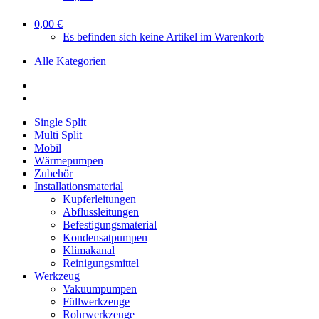
0,00 €
Es befinden sich keine Artikel im Warenkorb
Alle Kategorien
Single Split
Multi Split
Mobil
Wärmepumpen
Zubehör
Installationsmaterial
Kupferleitungen
Abflussleitungen
Befestigungsmaterial
Kondensatpumpen
Klimakanal
Reinigungsmittel
Werkzeug
Vakuumpumpen
Füllwerkzeuge
Rohrwerkzeuge