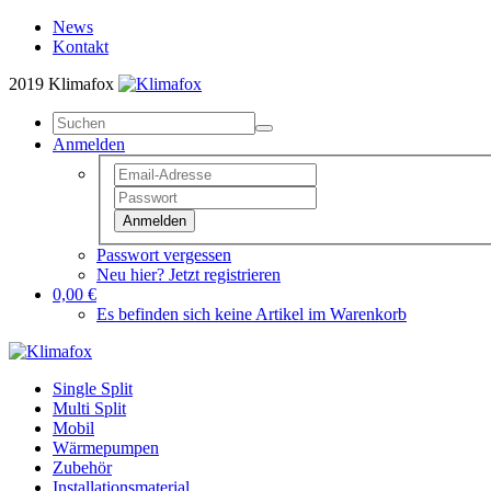
News
Kontakt
2019 Klimafox
Anmelden
Anmelden
Passwort vergessen
Neu hier? Jetzt registrieren
0,00 €
Es befinden sich keine Artikel im Warenkorb
Single Split
Multi Split
Mobil
Wärmepumpen
Zubehör
Installationsmaterial