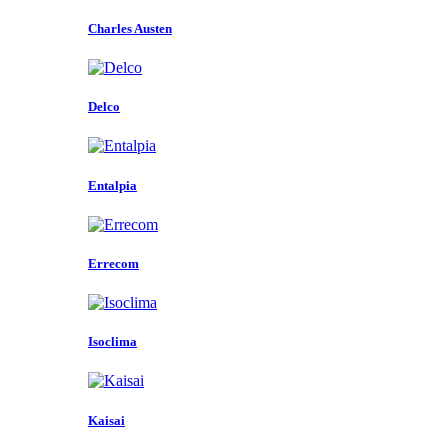
Charles Austen
Delco
Entalpia
Errecom
Isoclima
Kaisai