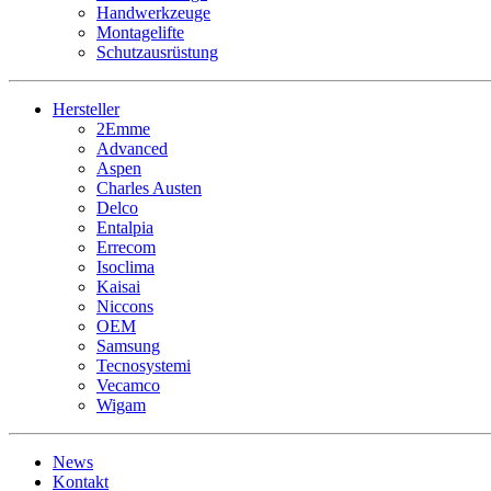
Handwerkzeuge
Montagelifte
Schutzausrüstung
Hersteller
2Emme
Advanced
Aspen
Charles Austen
Delco
Entalpia
Errecom
Isoclima
Kaisai
Niccons
OEM
Samsung
Tecnosystemi
Vecamco
Wigam
News
Kontakt