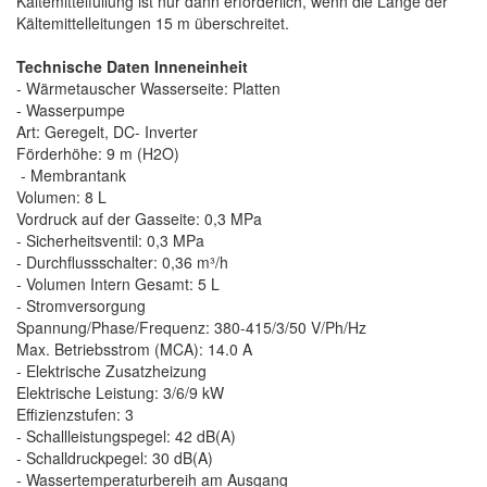
Kältemittelfüllung ist nur dann erforderlich, wenn die Länge der
Kältemittelleitungen 15 m überschreitet.
Technische Daten Inneneinheit
- Wärmetauscher Wasserseite: Platten
- Wasserpumpe
Art: Geregelt, DC- Inverter
Förderhöhe: 9 m (H2O)
- Membrantank
Volumen: 8 L
Vordruck auf der Gasseite: 0,3 MPa
- Sicherheitsventil: 0,3 MPa
- Durchflussschalter: 0,36 m³/h
- Volumen Intern Gesamt: 5 L
- Stromversorgung
Spannung/Phase/Frequenz: 380-415/3/50 V/Ph/Hz
Max. Betriebsstrom (MCA): 14.0 A
- Elektrische Zusatzheizung
Elektrische Leistung: 3/6/9 kW
Effizienzstufen: 3
- Schallleistungspegel: 42 dB(A)
- Schalldruckpegel: 30 dB(A)
- Wassertemperaturbereih am Ausgang