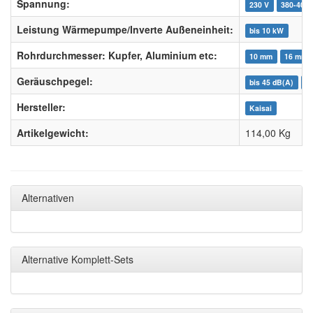
Spannung:
230 V
380-400 
Leistung Wärmepumpe/Inverte Außeneinheit:
bis 10 kW
Rohrdurchmesser: Kupfer, Aluminium etc:
10 mm
16 mm
Geräuschpegel:
bis 45 dB(A)
bi
Hersteller:
Kaisai
Artikelgewicht:
114,00
Kg
Alternativen
Alternative Komplett-Sets