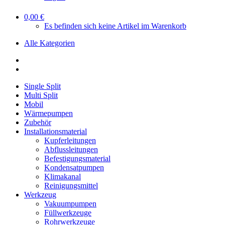
0,00 €
Es befinden sich keine Artikel im Warenkorb
Alle Kategorien
Single Split
Multi Split
Mobil
Wärmepumpen
Zubehör
Installationsmaterial
Kupferleitungen
Abflussleitungen
Befestigungsmaterial
Kondensatpumpen
Klimakanal
Reinigungsmittel
Werkzeug
Vakuumpumpen
Füllwerkzeuge
Rohrwerkzeuge