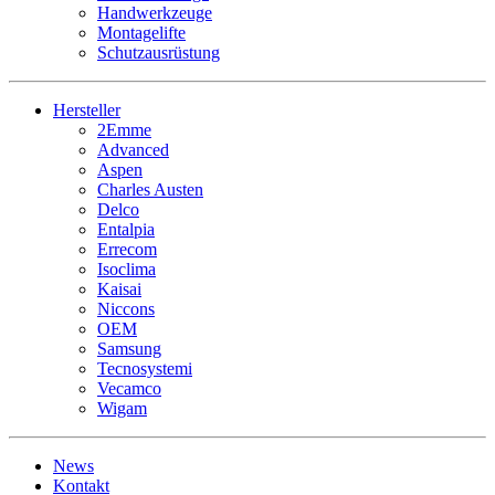
Handwerkzeuge
Montagelifte
Schutzausrüstung
Hersteller
2Emme
Advanced
Aspen
Charles Austen
Delco
Entalpia
Errecom
Isoclima
Kaisai
Niccons
OEM
Samsung
Tecnosystemi
Vecamco
Wigam
News
Kontakt