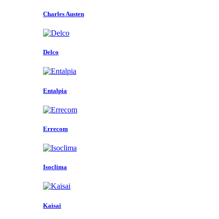
Charles Austen
Delco
Entalpia
Errecom
Isoclima
Kaisai