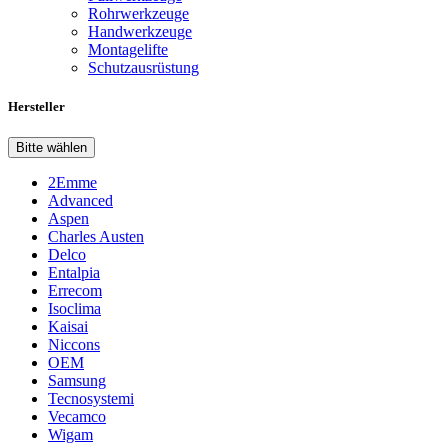
Rohrwerkzeuge
Handwerkzeuge
Montagelifte
Schutzausrüstung
Hersteller
Bitte wählen
2Emme
Advanced
Aspen
Charles Austen
Delco
Entalpia
Errecom
Isoclima
Kaisai
Niccons
OEM
Samsung
Tecnosystemi
Vecamco
Wigam