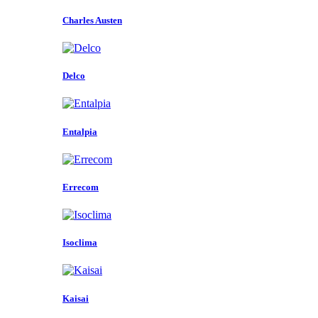
Charles Austen
Delco
Entalpia
Errecom
Isoclima
Kaisai