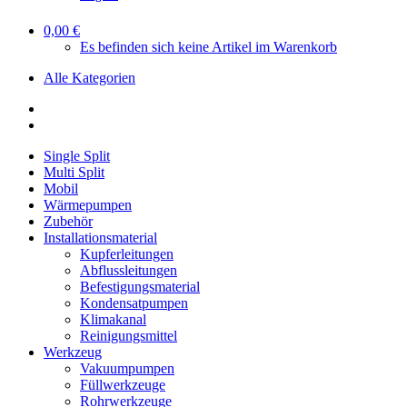
0,00 €
Es befinden sich keine Artikel im Warenkorb
Alle Kategorien
Single Split
Multi Split
Mobil
Wärmepumpen
Zubehör
Installationsmaterial
Kupferleitungen
Abflussleitungen
Befestigungsmaterial
Kondensatpumpen
Klimakanal
Reinigungsmittel
Werkzeug
Vakuumpumpen
Füllwerkzeuge
Rohrwerkzeuge