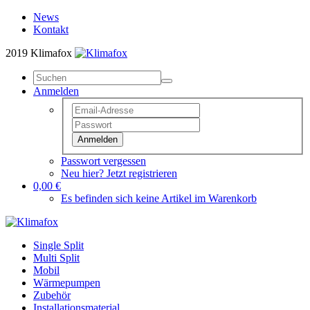
News
Kontakt
2019 Klimafox
Anmelden
Anmelden
Passwort vergessen
Neu hier? Jetzt registrieren
0,00 €
Es befinden sich keine Artikel im Warenkorb
Single Split
Multi Split
Mobil
Wärmepumpen
Zubehör
Installationsmaterial