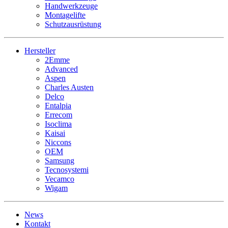
Handwerkzeuge
Montagelifte
Schutzausrüstung
Hersteller
2Emme
Advanced
Aspen
Charles Austen
Delco
Entalpia
Errecom
Isoclima
Kaisai
Niccons
OEM
Samsung
Tecnosystemi
Vecamco
Wigam
News
Kontakt